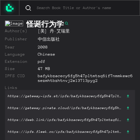
怪诞行为学
Author(s)
[美] 丹·艾瑞里
Publisher
中信出版社
Year
2008
Language
Chinese
Extension
pdf
Size
47 MB
IPFS CID
bafykbzacecy6fg5h47pltmtsq6if7nmmkewc6
sezmhtbzhtnvj2wl37l3pyg2
Links
https://gateway-ipfs.st/ipfs/bafykbzacecy6fg5h47pltmtsq6if7nmmkewc6sezmhtbzhtnvj2wl37l3pyg2?filename='怪诞行为学.pdf'
https://gateway.pinata.cloud/ipfs/bafykbzacecy6fg5h47pltmtsq6if7nmmkewc6sezmhtbzhtnvj2wl37l3pyg2?filename='怪诞行为学.pdf'
https://dweb.link/ipfs/bafykbzacecy6fg5h47pltmtsq6if7nmmkewc6sezmhtbzhtnvj2wl37l3pyg2?filename='怪诞行为学.pdf'
https://ipfs.fleek.co/ipfs/bafykbzacecy6fg5h47pltmtsq6if7nmmkewc6sezmhtbzhtnvj2wl37l3pyg2?filename='怪诞行为学.pdf'