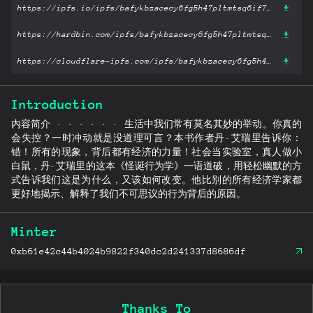
https://ipfs.io/ipfs/bafykbzacecy6fg5h47pltmtsq6if7nmmkewc6sezmhtbzhtnvj2wl37l3pyg2?filename='怪诞行为学.pdf'
https://hardbin.com/ipfs/bafykbzacecy6fg5h47pltmtsq6if7nmmkewc6sezmhtbzhtnvj2wl37l3pyg2?filename='怪诞行为学.pdf'
https://cloudflare-ipfs.com/ipfs/bafykbzacecy6fg5h47pltmtsq6if7nmmkewc6sezmhtbzhtnvj2wl37l3pyg2?filename='怪诞行为学.pdf'
Introduction
内容简介 · · · · · · 生活中我们常有莫名其妙的举动。你真的
会失控？一时冲动就是没道理可言？本书作者丹·艾瑞里告诉你：
错！所有的现象，背后都有经济的力量！社会当实验室，真人做小
白鼠，丹·艾瑞里的这本《怪诞行为学》一语道破，用轻松幽默的方
式告诉我们这是为什么，又该如何改变。他比别的所有经济学家都
更好地揭示、解释了我们不可思议的行为背后的原因。
Minter
0xb61e42c44b4024b9822f340dc2d241337d8686df
Thanks To